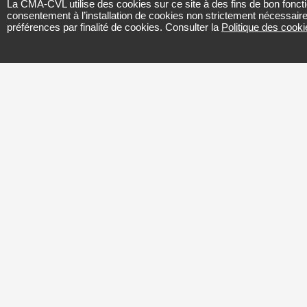
La CMA-CVL utilise des cookies sur ce site à des fins de bon foncti
consentement à l’installation de cookies non strictement nécessair
préférences par finalité de cookies. Consulter la
Politique des cook
Mention d’information - formulair
Les données à caractère personnel co
fonde sur son intérêt légitime pour tr