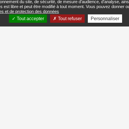
onnement du site, de sécurité, de mesure d’audience, d’analyse, ainsi 
es est libre et peut être modifié à tout moment. Vous pouvez donner 
ies et de protection des données
Tout accepter
Tout refuser
Personnaliser
MENTION D'INFORMATION
e de contact
llectées sont destinées à la CMA-CVL et sont utilisées pour tra
aiter vos données.