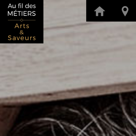
La Chambre des Métiers et de l’Artisanat Centre Val de Loire respecte 