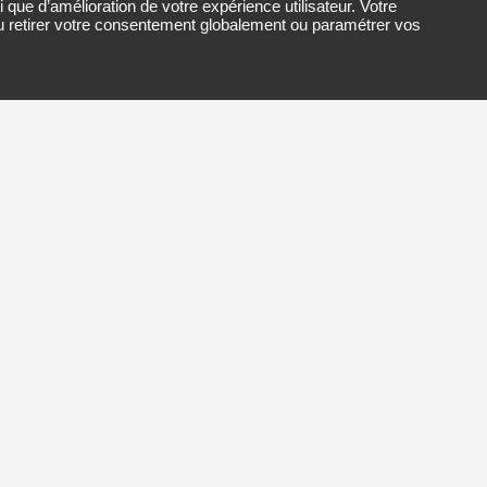
que d’amélioration de votre expérience utilisateur. Votre
ou retirer votre consentement globalement ou paramétrer vos
iter votre demande. La CMA-CVL se