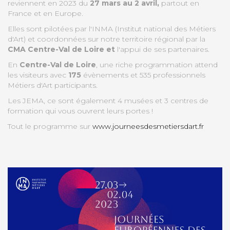
reviennent en 2023 du
27 mars au 2 avril,
partout en
France et en Europe.
Elles sont pilotées par l'INMA (Institut national des Métiers
d'Art) et coordonnées sur notre territoire régional par la
CMA Centre-Val de Loire et
l'appui de ses partenaires.
En
Centre-Val de Loire
, une riche programmation attend
les visiteurs avec
175
évènements et 535 professionnels
Métiers d'Art participants.
Les JEMA, ce sont également 4 musées et 3 centres de
formation qui vous ouvrent leurs portes !
Tout le programme sur
www.journeesdesmetiersdart.fr