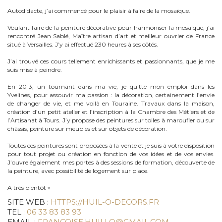
Autodidacte, j’ai commencé pour le plaisir à faire de la mosaïque.
Voulant faire de la peinture décorative pour harmoniser la mosaïque, j’ai
rencontré Jean Sablé, Maître artisan d’art et meilleur ouvrier de France
situé à Versailles. J’y ai effectué 230 heures à ses côtés.
J’ai trouvé ces cours tellement enrichissants et passionnants, que je me
suis mise à peindre.
En 2013, un tournant dans ma vie, je quitte mon emploi dans les
Yvelines, pour assouvir ma passion : la décoration, certainement l’envie
de changer de vie, et me voilà en Touraine. Travaux dans la maison,
création d’un petit atelier et l’inscription à la Chambre des Métiers et de
l’Artisanat à Tours. J’y propose des peintures sur toiles à maroufler ou sur
châssis, peinture sur meubles et sur objets de décoration.
Toutes ces peintures sont proposées à la vente et je suis à votre disposition
pour tout projet ou création en fonction de vos idées et de vos envies.
J’ouvre également mes portes à des sessions de formation, découverte de
la peinture, avec possibilité de logement sur place.
A très bientôt »
SITE WEB :
HTTPS://HUIL-O-DECORS.FR
TEL :
06 33 83 83 93
EMAIL :
FRANCOISE.HUILLO@GMAIL.COM