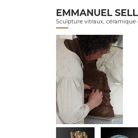
La Chambre des Métiers et de l’Artisanat Centre Val de Loire respecte 
EMMANUEL SELLI
Sculpture vitraux, céramique 