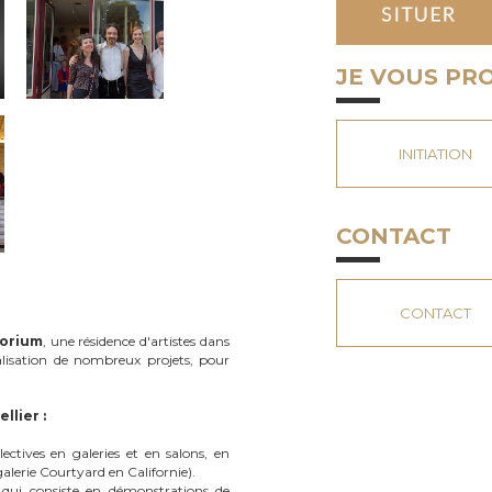
JE VOUS PR
INITIATION
CONTACT
CONTACT
torium
, une résidence d'artistes dans
éalisation de nombreux projets, pour
llier :
ectives en galeries et en salons, en
lerie Courtyard en Californie).
qui consiste en démonstrations de