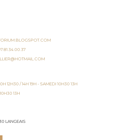
TORIUM.BLOGSPOT.COM
07.81.34.00.37
LLIER@HOTMAIL.COM
H 12H30 / 14H 19H - SAMEDI 10H30 13H
 10H30 13H
30 LANGEAIS