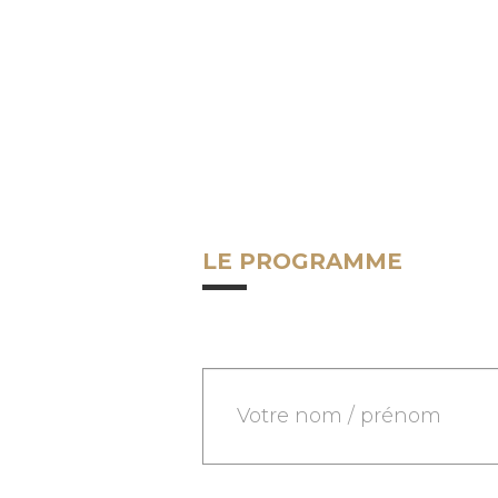
La Chambre des Métiers et de l’Artisanat Centre Val de Loire respecte 
LE PROGRAMME