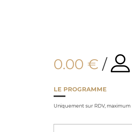
La Chambre des Métiers et de l’Artisanat Centre Val de Loire respecte 
0.00 €
/
LE PROGRAMME
Uniquement sur RDV, maximum 